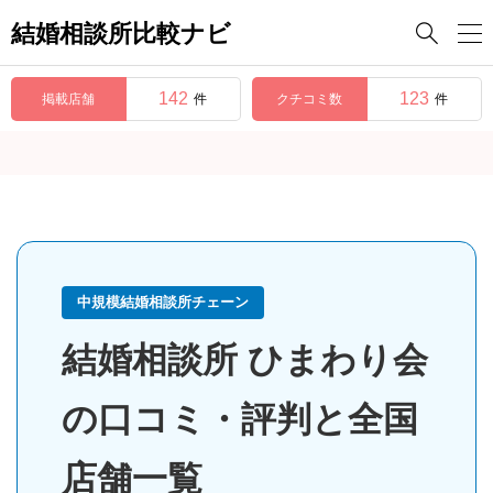
結婚相談所比較ナビ

142
123
掲載店舗
クチコミ数
件
件
中規模結婚相談所チェーン
結婚相談所 ひまわり会
の口コミ・評判と全国
店舗一覧