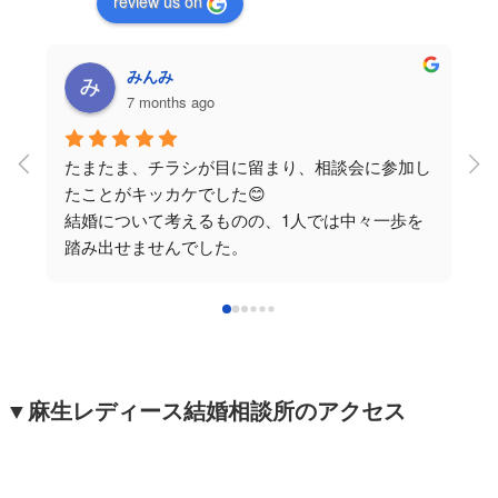
review us on
みんみ
7 months ago
たまたま、チラシが目に留まり、相談会に参加し
と
たことがキッカケでした😊
き
結婚について考えるものの、1人では中々一歩を
今
踏み出せませんでした。
今は、前向きに活動できています。
婚活は誰と共にするか、本当にこの一言に尽きる
と思います。小さなことも親身に、真剣に向き合
ってくれる素敵なカウンセラーさんが在籍してい
ます！いつもありがとうございます。
▼麻生レディース結婚相談所のアクセス
少しでも結婚について考えている方は、まず気軽
に話を聞きに行ってみては？