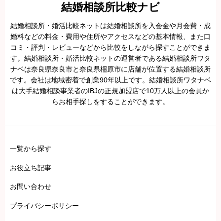
当サイトの口コミ投稿は、実際にサービスをご利用いただいた方の体
結婚相談所比較ナビ
験に基づく、公正で正確な内容をお寄せください。
結婚相談所・婚活比較ネットは結婚相談所を入会金や月会費・成
虚偽の投稿、関係者による自作自演、評価を誘導する行為などは、景
婚料などの料金・費用や住所やアクセスなどの基本情報、また口
コミ・評判・レビューなどから比較をしながら探すことができま
品表示法やステマ規制の対象となり、法的リスクを伴う場合がありま
す。結婚相談所・婚活比較ネットの運営者である結婚相談所ワタ
す。
ナベは奈良県奈良市と奈良県橿原市に店舗が位置する結婚相談所
不正が疑われる場合は投稿を削除し、必要に応じて情報開示請求など
です。会社は地域密着で創業90年以上です。結婚相談所ワタナベ
は大手結婚相談事業者のIBJの正規加盟店で10万人以上の会員か
法令に基づいた対応を行うことがあります。
らお相手探しをすることができます。
一覧から探す
お役立ち記事
お問い合わせ
プライバシーポリシー