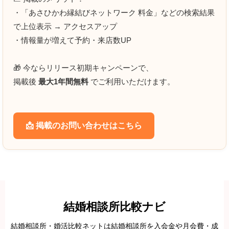
・「あさひかわ縁結びネットワーク 料金」などの検索結果
で上位表示 → アクセスアップ
・情報量が増えて予約・来店数UP
🎁 今ならリリース初期キャンペーンで、
掲載後
最大1年間無料
でご利用いただけます。
📩 掲載のお問い合わせはこちら
クチコミ投稿の注意点(実際のお客様による口コミ以外の投稿
は法的リスクがあります)
当サイトの口コミ投稿は、実際にサービスをご利用いただいた方の体
験に基づく、公正で正確な内容をお寄せください。
結婚相談所比較ナビ
虚偽の投稿、関係者による自作自演、評価を誘導する行為などは、景
結婚相談所・婚活比較ネットは結婚相談所を入会金や月会費・成