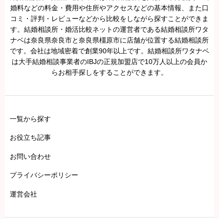
品表示法やステマ規制の対象となり、法的リスクを伴う場合がありま
婚料などの料金・費用や住所やアクセスなどの基本情報、また口
コミ・評判・レビューなどから比較をしながら探すことができま
す。
す。結婚相談所・婚活比較ネットの運営者である結婚相談所ワタ
不正が疑われる場合は投稿を削除し、必要に応じて情報開示請求など
ナベは奈良県奈良市と奈良県橿原市に店舗が位置する結婚相談所
法令に基づいた対応を行うことがあります。
です。会社は地域密着で創業90年以上です。結婚相談所ワタナベ
は大手結婚相談事業者のIBJの正規加盟店で10万人以上の会員か
らお相手探しをすることができます。
一覧から探す
お役立ち記事
お問い合わせ
プライバシーポリシー
運営会社