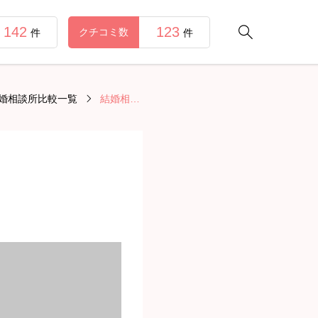
142
123

クチコミ数
件
件
婚相談所比較一覧
結婚相談所 エメマリッジ