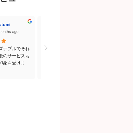
atumi
前田千賀子
柴田康
months ago
a year ago
a ye
ズナブルでそれ
後のサービスも
印象を受けま
はマリアージュ
サポートの厚さ
も驚くほどで
些細な悩みにも
バイスしていた
助けになりまし