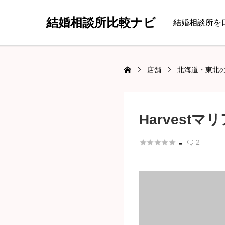
結婚相談所比較ナビ
結婚相談所を
店舗
北海道・東北
Harvest
-





2
