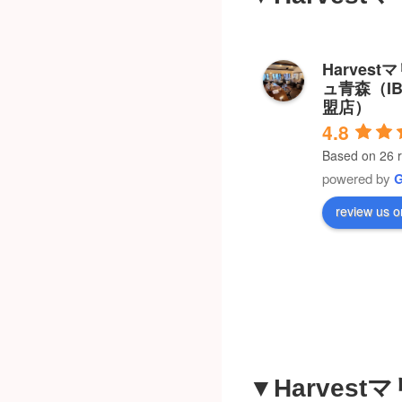
Harves
ュ青森（I
盟店）
4.8
Based on 26 
powered by
review us o
▼Harves