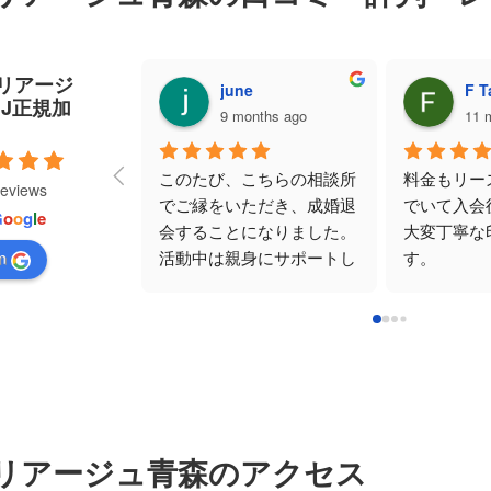
tマリアージ
june
F T
BJ正規加
9 months ago
11 
このたび、こちらの相談所
料金もリー
reviews
でご縁をいただき、成婚退
でいて入会
G
o
o
g
l
e
会することになりました。
大変丁寧な
活動中は親身にサポートし
す。
n
ていただき、不安なときに
お見合い時
励ましの言葉をかけてくだ
青森さんの
さったおかげで前向きに続
にお相手方
けることができました。
す。
お相手とも素敵な出会いを
婚活に伴う
いただき、心から感謝して
真剣にアド
います。本当にありがとう
だき大きな
ございました。
た。
tマリアージュ青森
のアクセス