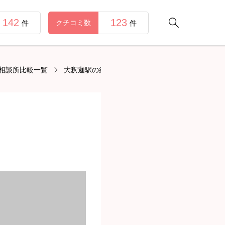
142
123

クチコミ数
件
件
相談所比較一覧
大釈迦駅の結婚相談所比較一覧
Harvestマ