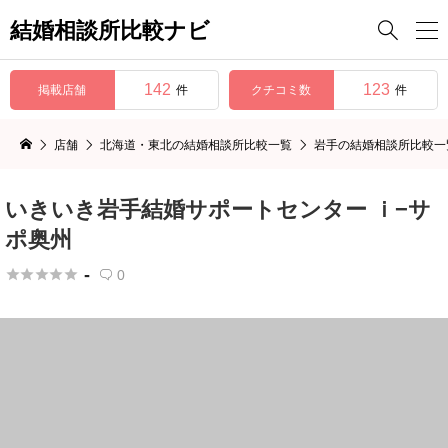
結婚相談所比較ナビ

142
123
掲載店舗
クチコミ数
件
件
店舗
北海道・東北の結婚相談所比較一覧
岩手の結婚相談所比較一
いきいき岩手結婚サポートセンター ｉ−サ
ポ奥州
-





0
