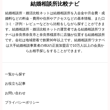
験に基づく、公正で正確な内容をお寄せください。
結婚相談所比較ナビ
虚偽の投稿、関係者による自作自演、評価を誘導する行為などは、景
結婚相談所・婚活比較ネットは結婚相談所を入会金や月会費・成
品表示法やステマ規制の対象となり、法的リスクを伴う場合がありま
婚料などの料金・費用や住所やアクセスなどの基本情報、また口
コミ・評判・レビューなどから比較をしながら探すことができま
す。
す。結婚相談所・婚活比較ネットの運営者である結婚相談所ワタ
不正が疑われる場合は投稿を削除し、必要に応じて情報開示請求など
ナベは奈良県奈良市と奈良県橿原市に店舗が位置する結婚相談所
法令に基づいた対応を行うことがあります。
です。会社は地域密着で創業90年以上です。結婚相談所ワタナベ
は大手結婚相談事業者のIBJの正規加盟店で10万人以上の会員か
らお相手探しをすることができます。
一覧から探す
お役立ち記事
お問い合わせ
プライバシーポリシー