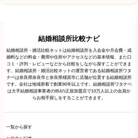
クチコミ投稿の注意点(実際のお客様による口コミ以外の投稿
は法的リスクがあります)
当サイトの口コミ投稿は、実際にサービスをご利用いただいた方の体
結婚相談所比較ナビ
験に基づく、公正で正確な内容をお寄せください。
結婚相談所・婚活比較ネットは結婚相談所を入会金や月会費・成
虚偽の投稿、関係者による自作自演、評価を誘導する行為などは、景
婚料などの料金・費用や住所やアクセスなどの基本情報、また口
コミ・評判・レビューなどから比較をしながら探すことができま
品表示法やステマ規制の対象となり、法的リスクを伴う場合がありま
す。結婚相談所・婚活比較ネットの運営者である結婚相談所ワタ
す。
ナベは奈良県奈良市と奈良県橿原市に店舗が位置する結婚相談所
不正が疑われる場合は投稿を削除し、必要に応じて情報開示請求など
です。会社は地域密着で創業90年以上です。結婚相談所ワタナベ
は大手結婚相談事業者のIBJの正規加盟店で10万人以上の会員か
法令に基づいた対応を行うことがあります。
らお相手探しをすることができます。
一覧から探す