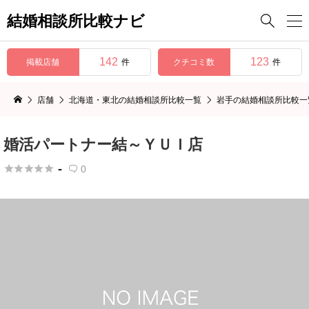
結婚相談所比較ナビ

142
123
掲載店舗
クチコミ数
件
件
店舗
北海道・東北の結婚相談所比較一覧
岩手の結婚相談所比較一
婚活パートナー結～ＹＵＩ店
-





0
