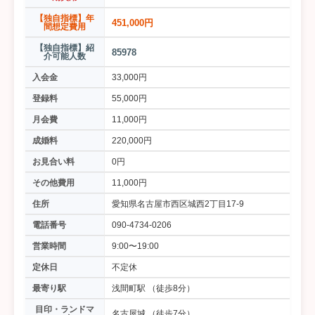
【独自指標】年
451,000円
間想定費用
【独自指標】紹
85978
介可能人数
入会金
33,000円
登録料
55,000円
月会費
11,000円
成婚料
220,000円
お見合い料
0円
その他費用
11,000円
住所
愛知県名古屋市西区城西2丁目17-9
電話番号
090-4734-0206
営業時間
9:00〜19:00
定休日
不定休
最寄り駅
浅間町駅 （徒歩8分）
目印・ランドマ
名古屋城 （徒歩7分）