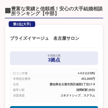
豊富な実績と信頼感！安心の大手結婚相談
🏢
所ランキング【中部】
第1位(大手)
ブライズイマージュ 名古屋サロン
全国拠点数
3拠点
口コミ評価
⭐ 0.0 (123件)
年間想定費用
451,000円
住所
愛知県名古屋市西区城西2丁目17-9
最寄り駅
浅間町駅 (8分)
加盟連盟
コネクトシップ、スクラム