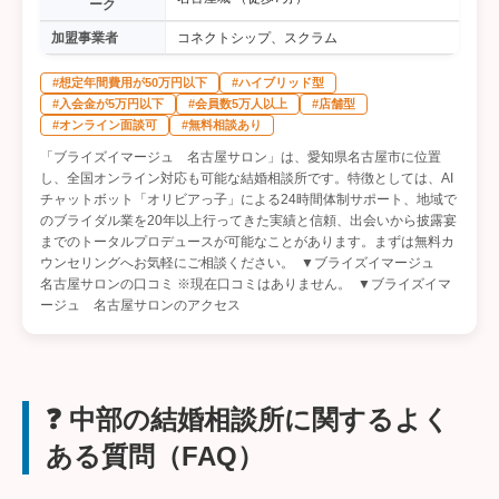
ーク
加盟事業者
コネクトシップ、スクラム
#想定年間費用が50万円以下
#ハイブリッド型
#入会金が5万円以下
#会員数5万人以上
#店舗型
#オンライン面談可
#無料相談あり
「ブライズイマージュ 名古屋サロン」は、愛知県名古屋市に位置
し、全国オンライン対応も可能な結婚相談所です。特徴としては、AI
チャットボット「オリビアっ子」による24時間体制サポート、地域で
のブライダル業を20年以上行ってきた実績と信頼、出会いから披露宴
までのトータルプロデュースが可能なことがあります。まずは無料カ
ウンセリングへお気軽にご相談ください。 ▼ブライズイマージュ
名古屋サロンの口コミ ※現在口コミはありません。 ▼ブライズイマ
ージュ 名古屋サロンのアクセス
❓ 中部の結婚相談所に関するよく
ある質問（FAQ）