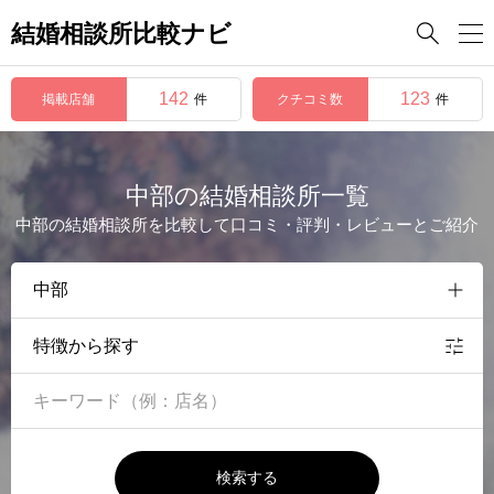
結婚相談所比較ナビ

142
123
掲載店舗
クチコミ数
件
件
中部の結婚相談所一覧
中部の結婚相談所を比較して口コミ・評判・レビューとご紹介
特徴から探す
検索する