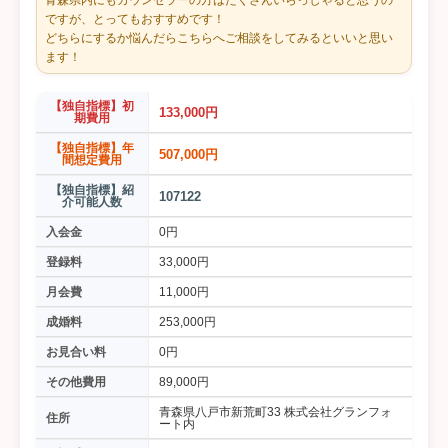
青森県内にもカウンセラーの方はたくさんいらっしゃると思うの
ですが、とってもおすすめです！
どちらにするか悩んだらこちらへご相談をしてみるといいと思い
ます！
【独自指標】初
133,000円
期費用
【独自指標】年
507,000円
間想定費用
【独自指標】紹
107122
介可能人数
入会金
0円
登録料
33,000円
月会費
11,000円
成婚料
253,000円
お見合い料
0円
その他費用
89,000円
青森県八戸市新荒町33 株式会社グランフォ
住所
ート内