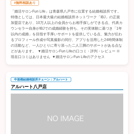
#無料相談あり
「婚活サロンFun Life」は青森県八戸市に位置する結婚相談所です。
特徴としては、日本最大級の結婚相談所ネットワーク「IBJ」の正規
加盟店であり、10万人以上の会員からお相手探しができる点、代表カ
ウンセラー自身がIBJでの成婚経験を持ち、その実体験に基づき「1年
以内の成婚」を目指す手厚いサポートを提供している点、魅力が伝わ
るプロフィール作成や写真撮影の同行、アプリを活用した24時間体制
の活動など、一人ひとりに寄り添った二人三脚のサポートがある点な
どがあります。 ▼婚活サロンFun Lifeの口コミ・評判・レビュー ※
現在口コミはありません ▼婚活サロンFun Lifeのアクセス
中規模結婚相談所チェーン：アルハート
アルハート八戸店