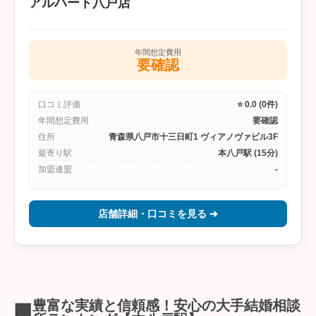
アルハート八戸店
年間想定費用
要確認
口コミ評価
⭐ 0.0 (0件)
年間想定費用
要確認
住所
青森県八戸市十三日町1 ヴィアノヴァビル3F
最寄り駅
本八戸駅 (15分)
加盟連盟
-
店舗詳細・口コミを見る ➔
豊富な実績と信頼感！安心の大手結婚相談
🏢