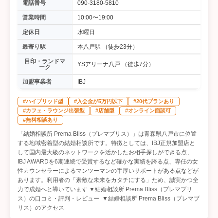
電話番号
090-3180-5810
営業時間
10:00〜19:00
定休日
水曜日
最寄り駅
本八戸駅 （徒歩23分）
目印・ランドマ
YSアリーナ八戸 （徒歩7分）
ーク
加盟事業者
IBJ
#ハイブリッド型
#入会金が5万円以下
#20代プランあり
#カフェ・ラウンジ出張型
#店舗型
#オンライン面談可
#無料相談あり
「結婚相談所 Prema Bliss（プレマブリス）」は青森県八戸市に位置
する地域密着型の結婚相談所です。特徴としては、IBJ正規加盟店と
して国内最大級のネットワークを活かしたお相手探しができる点、
IBJ AWARDを6期連続で受賞するなど確かな実績を誇る点、専任の女
性カウンセラーによるマンツーマンの手厚いサポートがある点などが
あります。利用者の「素敵な未来をカタチにする」ため、誠実かつ全
力で成婚へと導いています ▼結婚相談所 Prema Bliss（プレマブリ
ス）の口コミ・評判・レビュー ▼結婚相談所 Prema Bliss（プレマブ
リス）のアクセス