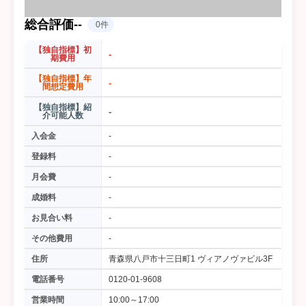
総合評価
-
-
0件
【独自指標】初
-
期費用
【独自指標】年
-
間想定費用
【独自指標】紹
-
介可能人数
入会金
-
登録料
-
月会費
-
成婚料
-
お見合い料
-
その他費用
-
住所
青森県八戸市十三日町1 ヴィアノヴァビル3F
電話番号
0120-01-9608
営業時間
10:00～17:00