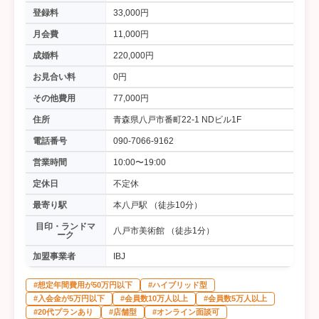
登録料
33,000円
月会費
11,000円
成婚料
220,000円
お見合い料
0円
その他費用
77,000円
住所
青森県八戸市番町22-1 NDビル1F
電話番号
090-7066-9162
営業時間
10:00〜19:00
定休日
不定休
最寄り駅
本八戸駅 （徒歩10分）
目印・ランドマ
八戸市美術館 （徒歩1分）
ーク
加盟事業者
IBJ
#想定年間費用が50万円以下
#ハイブリッド型
#入会金が5万円以下
#会員数10万人以上
#会員数5万人以上
#20代プランあり
#店舗型
#オンライン面談可