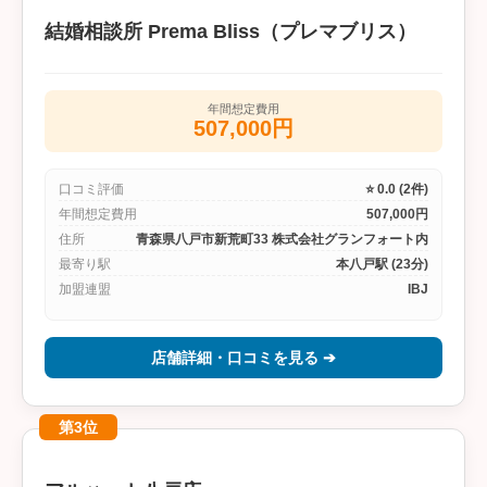
結婚相談所 Prema Bliss（プレマブリス）
年間想定費用
507,000円
口コミ評価
⭐ 0.0 (2件)
年間想定費用
507,000円
住所
青森県八戸市新荒町33 株式会社グランフォート内
最寄り駅
本八戸駅 (23分)
加盟連盟
IBJ
店舗詳細・口コミを見る ➔
第3位