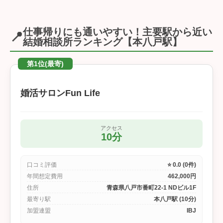
仕事帰りにも通いやすい！主要駅から近い
📍
結婚相談所ランキング【本八戸駅】
第1位(最寄)
婚活サロンFun Life
アクセス
10分
口コミ評価
⭐ 0.0 (0件)
年間想定費用
462,000円
住所
青森県八戸市番町22-1 NDビル1F
最寄り駅
本八戸駅 (10分)
加盟連盟
IBJ