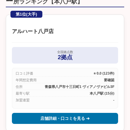
所ランキング【本八戸駅】
第1位(大手)
アルハート八戸店
全国拠点数
2拠点
口コミ評価
⭐ 0.0 (123件)
年間想定費用
要確認
住所
青森県八戸市十三日町1 ヴィアノヴァビル3F
最寄り駅
本八戸駅 (15分)
加盟連盟
-
店舗詳細・口コミを見る ➔