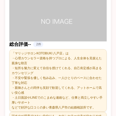
総合評価
-
-
2件
「マリッジサロンKOTOBUKI 八戸店」は
・心理カウンセラー資格を持つプロによる、人生全体を見据えた
親身な助言
・短所を魅力に変えて自信を授けてくれる、自己肯定感が高まる
カウンセリング
・不安や緊張を優しく包み込み、一人ひとりのペースに合わせた
丁寧な対応
・親御さんとの同伴も笑顔で歓迎してくれる、アットホームで高
い安心感
・土日面談やLINEでのこまめな連絡など、仕事と両立しやすい手
厚いサポート
などで好評な口コミの多い青森県八戸市の結婚相談所です。