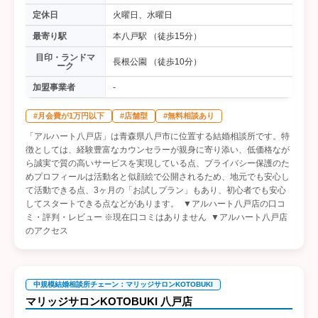
定休日
火曜日、水曜日
最寄り駅
本八戸駅 （徒歩15分）
目印・ランドマ
長根公園 （徒歩10分）
ーク
加盟事業者
-
#月会費が1万円以下
#店舗型
#無料相談あり
「アルハート八戸店」は青森県八戸市に位置する結婚相談所です。特
徴としては、経験豊富なカウンセラーが親身に寄り添い、低価格なが
ら誠実で質の高いサービスを実現している点、プライバシー保護のた
めプロフィールは活動名と似顔絵で公開されるため、地元でも安心し
て活動できる点、3ヶ月の「お試しプラン」もあり、初心者でも安心
してスタートできる点などがあります。 ▼アルハート八戸店の口コ
ミ・評判・レビュー ※現在口コミはありません ▼アルハート八戸店
のアクセス
中規模結婚相談所チェーン：マリッジサロンKOTOBUKI
マリッジサロンKOTOBUKI 八戸店