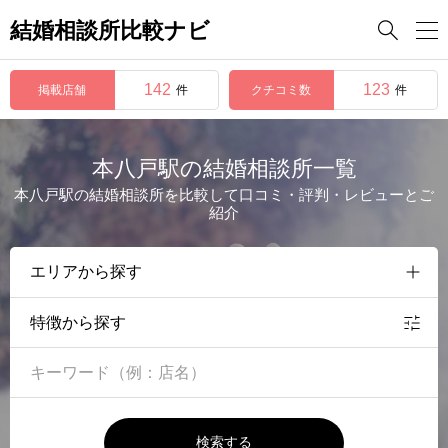
結婚相談所比較ナビ

142
123
掲載店舗
クチコミ数
件
件
本八戸駅の結婚相談所一覧
本八戸駅の結婚相談所を比較して口コミ・評判・レビューとご
紹介
特徴から探す
検索する