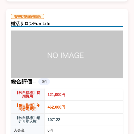
地域密着結婚相談所
婚活サロンFun Life
総合評価
-
-
0件
【独自指標】初
121,000円
期費用
【独自指標】年
462,000円
間想定費用
【独自指標】紹
107122
介可能人数
入会金
0円