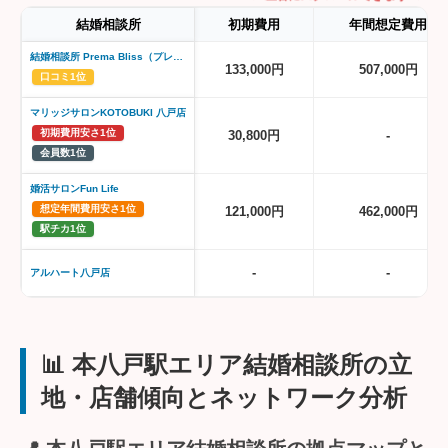
結婚相談所
初期費用
年間想定費用
結婚相談所 Prema Bliss（プレマブリス）
133,000円
507,000円
口コミ1位
マリッジサロンKOTOBUKI 八戸店
初期費用安さ1位
30,800円
-
会員数1位
婚活サロンFun Life
想定年間費用安さ1位
121,000円
462,000円
駅チカ1位
-
-
アルハート八戸店
📊 本八戸駅エリア結婚相談所の立
地・店舗傾向とネットワーク分析