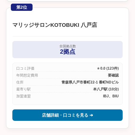
第2位
マリッジサロンKOTOBUKI 八戸店
全国拠点数
2拠点
口コミ評価
⭐ 0.0 (123件)
年間想定費用
要確認
住所
青森県八戸市番町22-1 番町NDビル
最寄り駅
本八戸駅 (10分)
加盟連盟
IBJ、BIU
店舗詳細・口コミを見る ➔