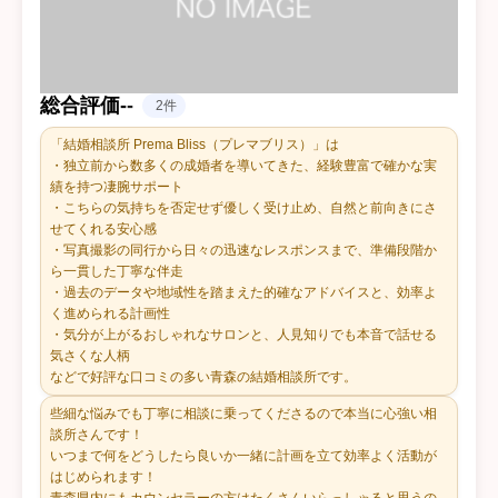
総合評価
-
-
2件
「結婚相談所 Prema Bliss（プレマブリス）」は
・独立前から数多くの成婚者を導いてきた、経験豊富で確かな実
績を持つ凄腕サポート
・こちらの気持ちを否定せず優しく受け止め、自然と前向きにさ
せてくれる安心感
・写真撮影の同行から日々の迅速なレスポンスまで、準備段階か
ら一貫した丁寧な伴走
・過去のデータや地域性を踏まえた的確なアドバイスと、効率よ
く進められる計画性
・気分が上がるおしゃれなサロンと、人見知りでも本音で話せる
気さくな人柄
などで好評な口コミの多い青森の結婚相談所です。
些細な悩みでも丁寧に相談に乗ってくださるので本当に心強い相
談所さんです！
いつまで何をどうしたら良いか一緒に計画を立て効率よく活動が
はじめられます！