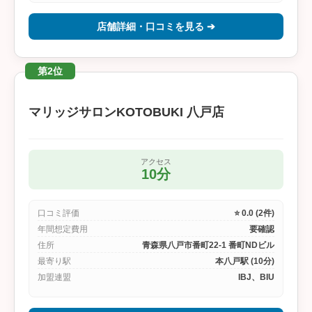
店舗詳細・口コミを見る ➔
第2位
マリッジサロンKOTOBUKI 八戸店
アクセス
10分
口コミ評価
⭐ 0.0 (2件)
年間想定費用
要確認
住所
青森県八戸市番町22-1 番町NDビル
最寄り駅
本八戸駅 (10分)
加盟連盟
IBJ、BIU