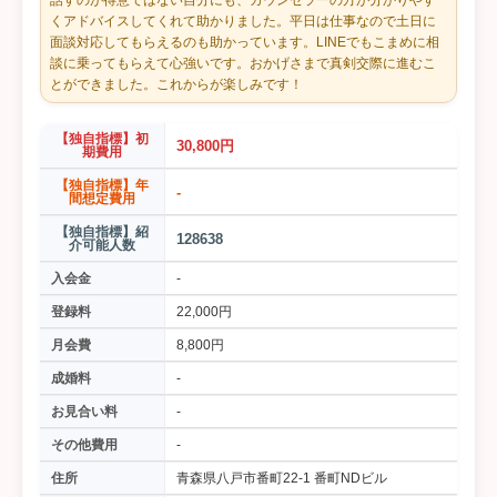
話すのが得意ではない自分にも、カウンセラーの方が分かりやす
くアドバイスしてくれて助かりました。平日は仕事なので土日に
面談対応してもらえるのも助かっています。LINEでもこまめに相
談に乗ってもらえて心強いです。おかげさまで真剣交際に進むこ
とができました。これからが楽しみです！
【独自指標】初
30,800円
期費用
【独自指標】年
-
間想定費用
【独自指標】紹
128638
介可能人数
入会金
-
登録料
22,000円
月会費
8,800円
成婚料
-
お見合い料
-
その他費用
-
住所
青森県八戸市番町22-1 番町NDビル