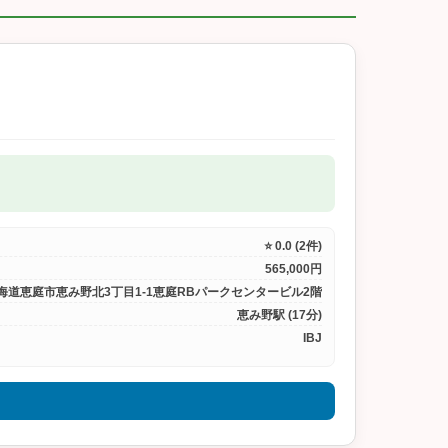
⭐ 0.0 (2件)
565,000円
海道恵庭市恵み野北3丁目1-1恵庭RBパークセンタービル2階
恵み野駅 (17分)
IBJ