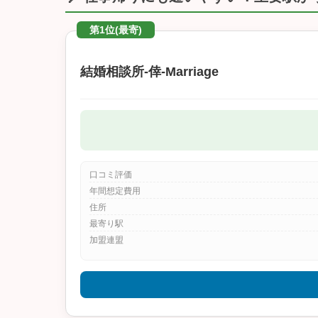
第1位(最寄)
結婚相談所‐倖‐Marriage
口コミ評価
年間想定費用
住所
最寄り駅
加盟連盟