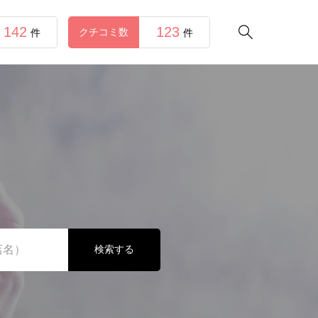
142
123

クチコミ数
件
件
介
検索する