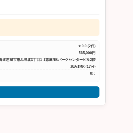
⭐ 0.0 (2件)
565,000円
海道恵庭市恵み野北3丁目1-1恵庭RBパークセンタービル2階
恵み野駅 (17分)
IBJ