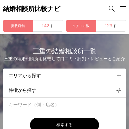
結婚相談所比較ナビ

142
123
掲載店舗
クチコミ数
件
件
三重の結婚相談所一覧
三重の結婚相談所を比較して口コミ・評判・レビューとご紹介
特徴から探す
検索する