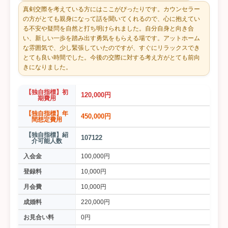
真剣交際を考えている方にはここがぴったりです。カウンセラー
の方がとても親身になって話を聞いてくれるので、心に抱えてい
る不安や疑問を自然と打ち明けられました。自分自身と向き合
い、新しい一歩を踏み出す勇気をもらえる場です。アットホーム
な雰囲気で、少し緊張していたのですが、すぐにリラックスでき
とても良い時間でした。今後の交際に対する考え方がとても前向
きになりました。
【独自指標】初
120,000円
期費用
【独自指標】年
450,000円
間想定費用
【独自指標】紹
107122
介可能人数
入会金
100,000円
登録料
10,000円
月会費
10,000円
成婚料
220,000円
お見合い料
0円