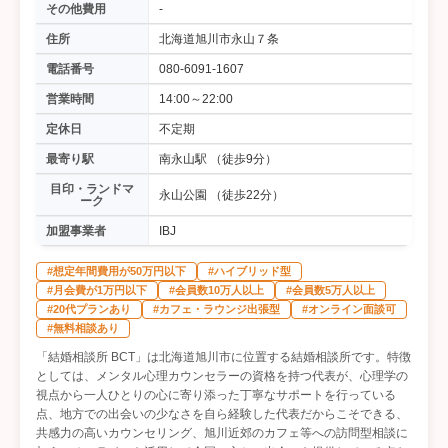
その他費用
-
住所
北海道旭川市永山７条
電話番号
080-6091-1607
営業時間
14:00～22:00
定休日
不定期
最寄り駅
南永山駅 （徒歩9分）
目印・ランドマ
永山公園 （徒歩22分）
ーク
加盟事業者
IBJ
#想定年間費用が50万円以下
#ハイブリッド型
#月会費が1万円以下
#会員数10万人以上
#会員数5万人以上
#20代プランあり
#カフェ・ラウンジ出張型
#オンライン面談可
#無料相談あり
「結婚相談所 BCT」は北海道旭川市に位置する結婚相談所です。特徴
としては、メンタル心理カウンセラーの資格を持つ代表が、心理学の
視点から一人ひとりの心に寄り添った丁寧なサポートを行っている
点、地方での出会いの少なさを自ら経験した代表だからこそできる、
共感力の高いカウンセリング、旭川近郊のカフェ等への訪問型相談に