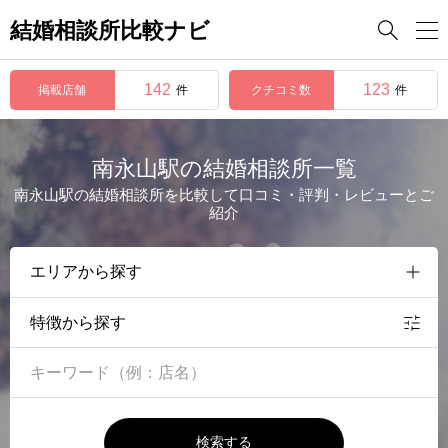
結婚相談所比較ナビ

142
123
掲載店舗
クチコミ数
件
件
南永山駅の結婚相談所一覧
南永山駅の結婚相談所を比較して口コミ・評判・レビューとご
紹介
特徴から探す
検索する