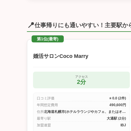
📍
仕事帰りにも通いやすい！主要駅か
第1位(最寄)
婚活サロンCoco Marry
アクセス
2分
口コミ評価
⭐ 0.0 (2件)
年間想定費用
490,600円
住所
北海道札幌市(ホテルラウンジやカフェ、またはオンラインにて行います。)
最寄り駅
大通駅 (2分)
加盟連盟
IBJ