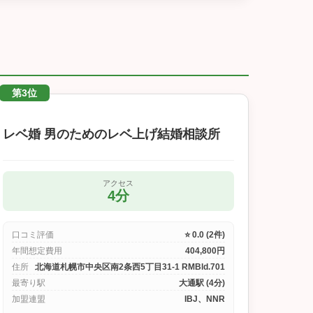
第3位
レベ婚 男のためのレベ上げ結婚相談所
アクセス
4分
口コミ評価
⭐ 0.0 (2件)
年間想定費用
404,800円
住所
北海道札幌市中央区南2条西5丁目31-1 RMBld.701
最寄り駅
大通駅 (4分)
加盟連盟
IBJ、NNR