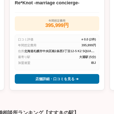
Re*Knot -marriage concierge-
年間想定費用
395,999円
口コミ評価
⭐ 0.0 (2件)
年間想定費用
395,999円
住所
北海道札幌市中央区南2条西3丁目12-5 K2 SQUARE 7F
最寄り駅
大通駅 (5分)
加盟連盟
IBJ
店舗詳細・口コミを見る ➔
婚相談所ランキング【すすきの駅】