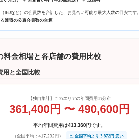
2ヶ月分） ＋ お見合い料（年10回想定） ＋ 成婚料
（IBJなど）の会員数を合計した、お見合い可能な最大人数の目安です
いる連盟の公表会員数の合算
所の料金相場と各店舗の費用比較
費用と全国比較
【独自集計】このエリアの年間費用の分布
361,400円 〜 490,600円
平均年間費用は
413,360円
です。
（全国平均：417,232円）
📉 全国平均より 3,872円 安い