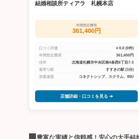
結婚相談所ティアラ 札幌本店
年間想定費用
361,400円
口コミ評価
⭐ 0.0 (0件)
年間想定費用
361,400円
住所
北海道札幌市中央区南4条西6丁目7-3
最寄り駅
すすきの駅 (3分)
加盟連盟
コネクトシップ、スクラム、BIU
店舗詳細・口コミを見る ➔
🏢
豊富な実績と信頼感！安心の大手結