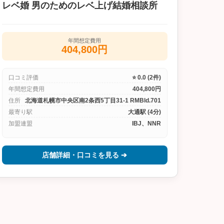
レベ婚 男のためのレベ上げ結婚相談所
年間想定費用
404,800円
口コミ評価
⭐ 0.0 (2件)
年間想定費用
404,800円
住所
北海道札幌市中央区南2条西5丁目31-1 RMBld.701
最寄り駅
大通駅 (4分)
加盟連盟
IBJ、NNR
店舗詳細・口コミを見る ➔