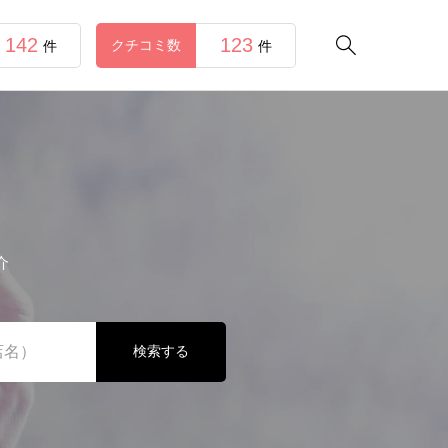
142
123

クチコミ数
件
件
介
検索する