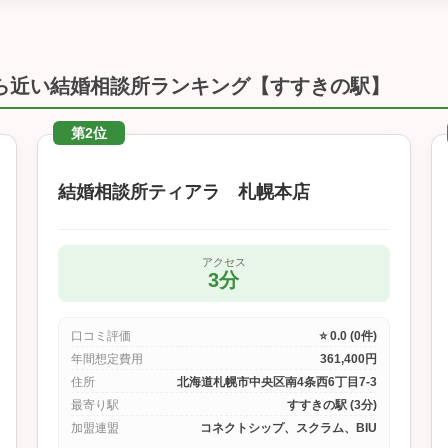
ら近い結婚相談所ランキング【すすきの駅】
第2位
結婚相談所ティアラ 札幌本店
アクセス
3分
口コミ評価
⭐ 0.0 (0件)
年間想定費用
361,400円
住所
北海道札幌市中央区南4条西6丁目7-3
最寄り駅
すすきの駅 (3分)
加盟連盟
コネクトシップ、スクラム、BIU