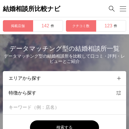
結婚相談所比較ナビ

142
123
掲載店舗
クチコミ数
件
件
データマッチング型の結婚相談所一覧
データマッチング型の結婚相談所を比較して口コミ・評判・レ
ビューとご紹介
特徴から探す
検索する