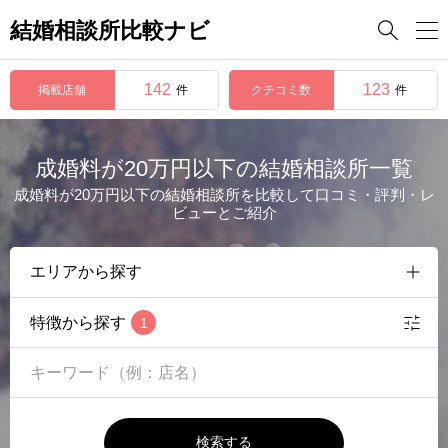
結婚相談所比較ナビ

142
123
掲載店舗
クチコミ数
件
件
成婚料が20万円以下の結婚相談所一覧
成婚料が20万円以下の結婚相談所を比較して口コミ・評判・レ
ビューとご紹介
特徴から探す
1
検索する