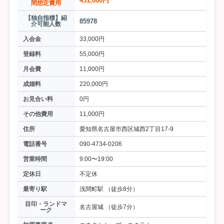
451,000円
間想定費用
【独自指標】紹
85978
介可能人数
入会金
33,000円
登録料
55,000円
月会費
11,000円
成婚料
220,000円
お見合い料
0円
その他費用
11,000円
住所
愛知県名古屋市西区城西2丁目17-9
電話番号
090-4734-0206
営業時間
9:00〜19:00
定休日
不定休
最寄り駅
浅間町駅 （徒歩8分）
目印・ランドマ
名古屋城 （徒歩7分）
ーク