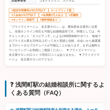
加盟事業者
コネクトシップ、スクラム
#想定年間費用が50万円以下
#ハイブリッド型
#入会金が5万円以下
#会員数5万人以上
#店舗型
#オンライン面談可
#無料相談あり
「ブライズイマージュ 名古屋サロン」は、愛知県名古屋市に位置
し、全国オンライン対応も可能な結婚相談所です。特徴としては、AI
チャットボット「オリビアっ子」による24時間体制サポート、地域で
のブライダル業を20年以上行ってきた実績と信頼、出会いから披露宴
までのトータルプロデュースが可能なことがあります。まずは無料カ
ウンセリングへお気軽にご相談ください。 ▼ブライズイマージュ
名古屋サロンの口コミ ※現在口コミはありません。 ▼ブライズイマ
ージュ 名古屋サロンのアクセス
❓ 浅間町駅の結婚相談所に関するよ
くある質問（FAQ）
浅間町駅で結婚相談所を利用する場合、トータ