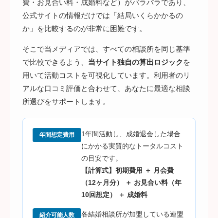
費・お見合い料・成婚料など）がバラバラであり、
公式サイトの情報だけでは「結局いくらかかるの
か」を比較するのが非常に困難です。
そこで当メディアでは、すべての相談所を同じ基準
で比較できるよう、
当サイト独自の算出ロジック
を
用いて活動コストを可視化しています。利用者のリ
アルな口コミ評価と合わせて、あなたに最適な相談
所選びをサポートします。
1年間活動し、成婚退会した場合
年間想定費用
にかかる実質的なトータルコスト
の目安です。
【計算式】初期費用 ＋ 月会費
（12ヶ月分） ＋ お見合い料（年
10回想定） ＋ 成婚料
各結婚相談所が加盟している連盟
紹介可能人数