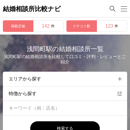
結婚相談所比較ナビ

142
123
掲載店舗
クチコミ数
件
件
浅間町駅の結婚相談所一覧
浅間町駅の結婚相談所を比較して口コミ・評判・レビューとご
紹介
特徴から探す
検索する