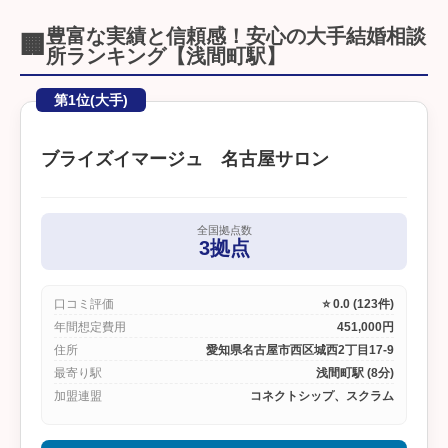
豊富な実績と信頼感！安心の大手結婚相談
🏢
所ランキング【浅間町駅】
第1位(大手)
ブライズイマージュ 名古屋サロン
全国拠点数
3拠点
口コミ評価
⭐ 0.0 (123件)
年間想定費用
451,000円
住所
愛知県名古屋市西区城西2丁目17-9
最寄り駅
浅間町駅 (8分)
加盟連盟
コネクトシップ、スクラム